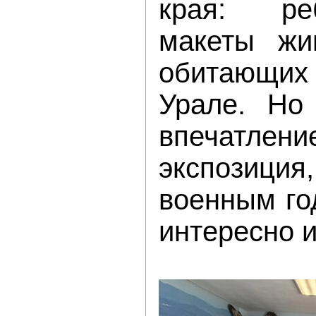
края: ре
макеты жи
обитающ
Урале. Но
впечатле
экспозици
военным го
интересно и