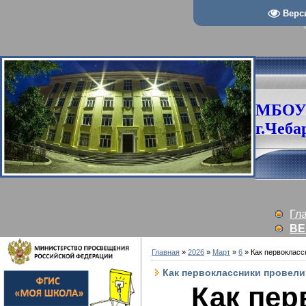
Верс
МБОУ
г.Чеба
Гл
ВЕ
Главная
»
2026
»
Март
»
6
» Как первокласс
Как первоклассники провели
Как пер