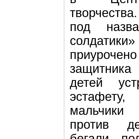
творчеств
под назв
солдат
приуроч
защитника 
детей уст
эстафет
мальчики 
против де
бегали, по