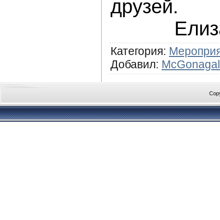
друзей.
Елиз
Категория
:
Меропри
Добавил
:
McGonagal
Cop