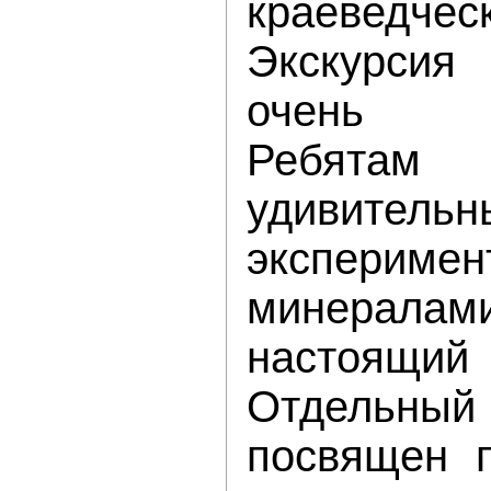
краеведч
Экскурси
очень н
Ребята
удивительн
эксперимен
минерал
настоящ
Отдельн
посвящен п