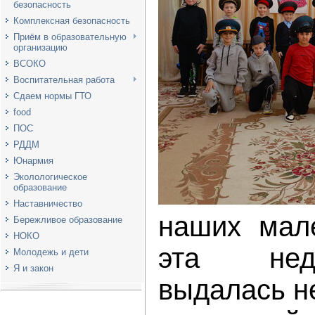
безопасность
Комплексная безопасность
Приём в образовательную
организацию
ВСОКО
Воспитательная работа
Сдаем нормы ГТО
food
ПОС
РДДМ
Юнармия
Эколологическое
образование
Наставничество
наших мале
Бережливое образование
НОКО
эта нед
Молодежь и дети
Я и закон
выдалась н