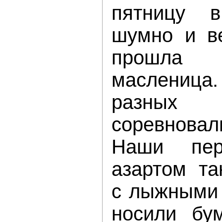
пятницу 
шумно и ве
прошла 
маслениц
разны
соревновал
Наши пер
азартом та
с лыжными 
носили бу