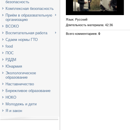
безопасность
Комплексная безопасность
Приём в образовательную
организацию
Язык
: Русский
Длительность материала
: 42:36
ВСОКО
Воспитательная работа
Всего комментариев
:
0
Сдаем нормы ГТО
food
ПОС
РДДМ
Юнармия
Эколологическое
образование
Наставничество
Бережливое образование
НОКО
Молодежь и дети
Я и закон