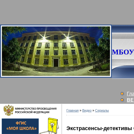
МБОУ 
Гл
ВЕ
Главная
»
Видео
»
Сериалы
Экстрасенсы-детективы 