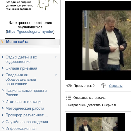
___________________
Электронное портфолио
обучающихся
(
https://gosuslugi.ru/myedu/
)
___________________
Меню сайта
Отдых детей и их
оздоровление
Онлайн приемная
Сведения об
образовательной
организации
Просмотры
: 0
Сериалы
Национальные проекты
России
Описание материала
:
Итоговая аттестация
Экстрасенсы-детективы Серия 8.
Методическая работа
Прокурор разъясняет ...
Служба сопровождения
Информационная