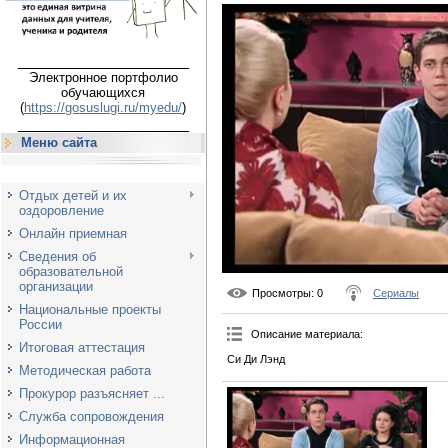
___________________
Электронное портфолио
обучающихся
(
https://gosuslugi.ru/myedu/
)
___________________
Меню сайта
Отдых детей и их
оздоровление
Онлайн приемная
Сведения об
образовательной
организации
Просмотры
: 0
Сериалы
Национальные проекты
России
Описание материала
:
Итоговая аттестация
Си Ди Лэнд
Методическая работа
Прокурор разъясняет ...
Служба сопровождения
Информационная