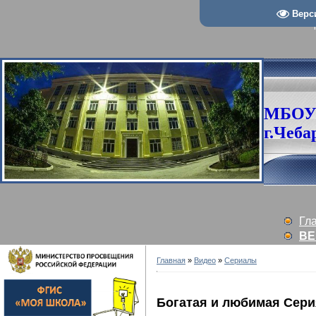
Верс
МБОУ
г.Чеба
Гл
ВЕ
Главная
»
Видео
»
Сериалы
Богатая и любимая Сери