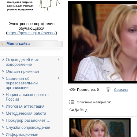
___________________
Электронное портфолио
обучающихся
(
https://gosuslugi.ru/myedu/
)
___________________
Меню сайта
Отдых детей и их
оздоровление
Онлайн приемная
Сведения об
образовательной
организации
Просмотры
: 0
Сериалы
Национальные проекты
России
Описание материала
:
Итоговая аттестация
Си Ди Лэнд
Методическая работа
Прокурор разъясняет ...
Служба сопровождения
Информационная