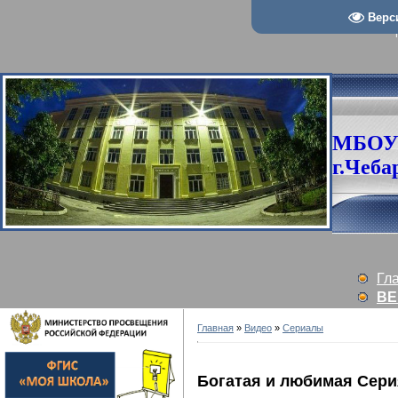
Верс
МБОУ
г.Чеба
Гл
ВЕ
Главная
»
Видео
»
Сериалы
Богатая и любимая Сери