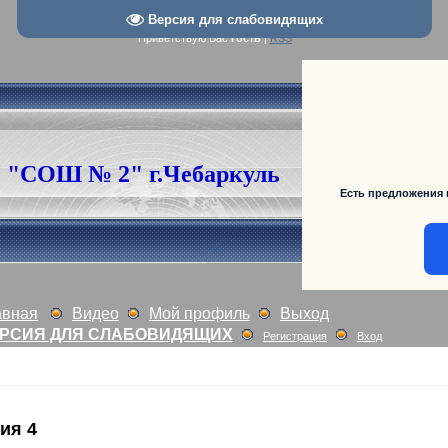
Версия для слабовидящих
Приветствую Вас
Гость
|
RSS
"СОШ № 2" г.Чебаркуль
Есть предложения 
авная
Видео
Мой профиль
Выход
РСИЯ ДЛЯ СЛАБОВИДЯЩИХ
Регистрация
Вход
ия 4