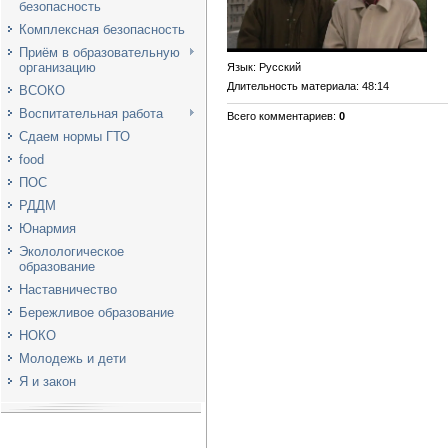
безопасность
Комплексная безопасность
Приём в образовательную
организацию
Язык
: Русский
Длительность материала
: 48:14
ВСОКО
Воспитательная работа
Всего комментариев
:
0
Сдаем нормы ГТО
food
ПОС
РДДМ
Юнармия
Эколологическое
образование
Наставничество
Бережливое образование
НОКО
Молодежь и дети
Я и закон