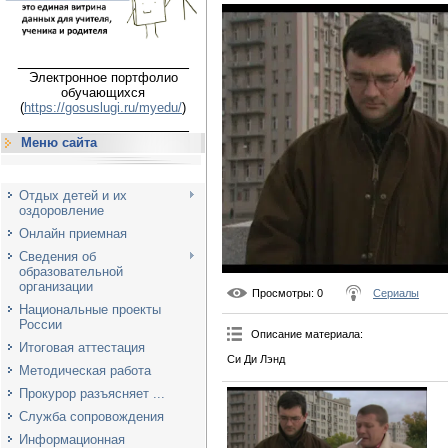
___________________
Электронное портфолио
обучающихся
(
https://gosuslugi.ru/myedu/
)
___________________
Меню сайта
Отдых детей и их
оздоровление
Онлайн приемная
Сведения об
образовательной
организации
Просмотры
: 0
Сериалы
Национальные проекты
России
Описание материала
:
Итоговая аттестация
Си Ди Лэнд
Методическая работа
Прокурор разъясняет ...
Служба сопровождения
Информационная