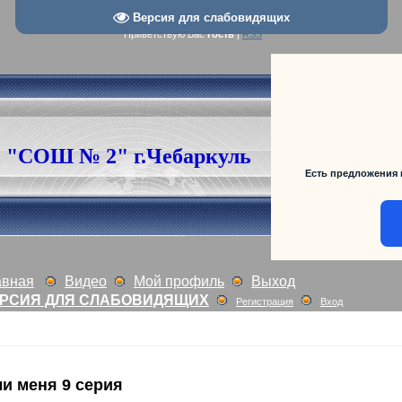
Версия для слабовидящих
Приветствую Вас
Гость
|
RSS
"СОШ № 2" г.Чебаркуль
Есть предложения 
авная
Видео
Мой профиль
Выход
РСИЯ ДЛЯ СЛАБОВИДЯЩИХ
Регистрация
Вход
и меня 9 серия