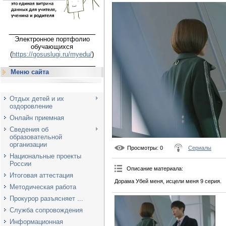
___________________
Электронное портфолио
обучающихся
(
https://gosuslugi.ru/myedu/
)
___________________
Меню сайта
Отдых детей и их
оздоровление
Онлайн приемная
Сведения об
образовательной
организации
Просмотры
: 0
Сериалы
Национальные проекты
России
Описание материала
:
Итоговая аттестация
Дорама Убей меня, исцели меня 9 серия.
Методическая работа
Прокурор разъясняет ...
Служба сопровождения
Информационная