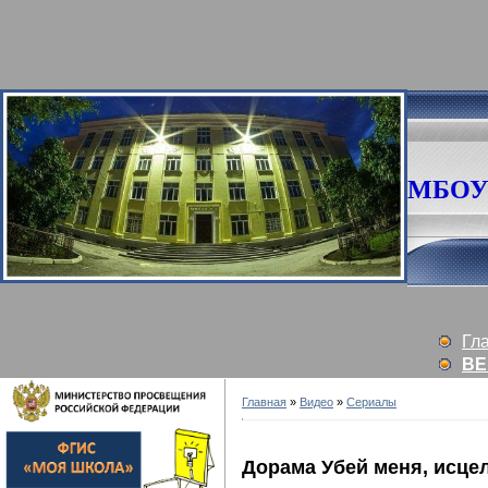
МБОУ 
Гл
ВЕ
Главная
»
Видео
»
Сериалы
Дорама Убей меня, исцел