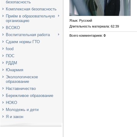
безопасность
Комплексная безопасность
Приём в образовательную
организацию
Язык
: Русский
Длительность материала
: 62:39
ВСОКО
Воспитательная работа
Всего комментариев
:
0
Сдаем нормы ГТО
food
ПОС
РДДМ
Юнармия
Эколологическое
образование
Наставничество
Бережливое образование
НОКО
Молодежь и дети
Я и закон