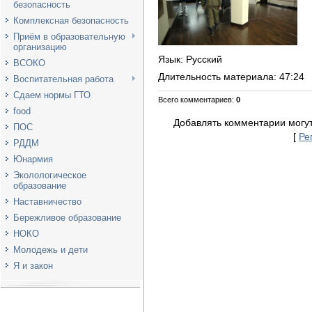
безопасность
Комплексная безопасность
Приём в образовательную
организацию
Язык
: Русский
ВСОКО
Длительность материала
: 47:24
Воспитательная работа
Сдаем нормы ГТО
Всего комментариев
:
0
food
Добавлять комментарии могут
ПОС
[
Ре
РДДМ
Юнармия
Эколологическое
образование
Наставничество
Бережливое образование
НОКО
Молодежь и дети
Я и закон