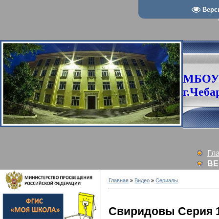
Верс
МБОУ
г.Чеба
Гл
ВЕ
Главная
»
Видео
»
Сериалы
Свиридовы Серия 