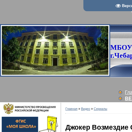
Верс
МБОУ
г.Чеба
Гл
ВЕ
Главная
»
Видео
»
Сериалы
Джокер Возмездие 