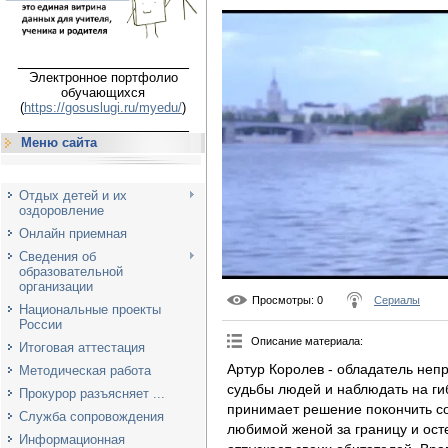
___________________
Электронное портфолио
обучающихся
(
https://gosuslugi.ru/myedu/
)
___________________
Меню сайта
Отдых детей и их
оздоровление
Онлайн приемная
Сведения об
образовательной
организации
Просмотры
: 0
Сериалы
Национальные проекты
России
Описание материала
:
Итоговая аттестация
Артур Королев - обладатель неп
Методическая работа
судьбы людей и наблюдать на ги
Прокурор разъясняет ...
принимает решение покончить с
Служба сопровождения
любимой женой за границу и ост
Информационная