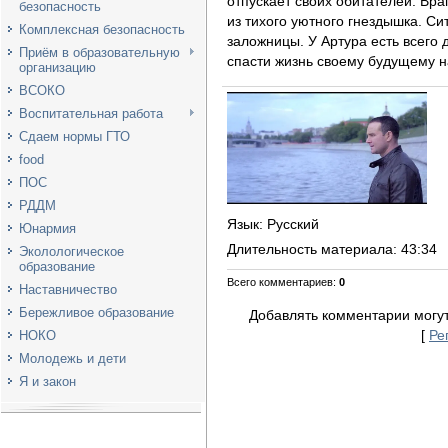
отпускает своих обитателей. Вр
безопасность
из тихого уютного гнездышка. С
Комплексная безопасность
заложницы. У Артура есть всего 
Приём в образовательную
спасти жизнь своему будущему на
организацию
ВСОКО
Воспитательная работа
Сдаем нормы ГТО
food
ПОС
РДДМ
Язык
: Русский
Юнармия
Длительность материала
: 43:34
Эколологическое
образование
Всего комментариев
:
0
Наставничество
Бережливое образование
Добавлять комментарии могут
[
Ре
НОКО
Молодежь и дети
Я и закон