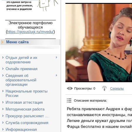
___________________
Электронное портфолио
обучающихся
(
https://gosuslugi.ru/myedu/
)
___________________
Меню сайта
Отдых детей и их
оздоровление
Онлайн приемная
Сведения об
образовательной
организации
Просмотры
: 0
Сериалы
Национальные проекты
России
Описание материала
:
Итоговая аттестация
Ребята привлекают Андрея к фарц
Методическая работа
останавливаются иностранцы, п
Прокурор разъясняет ...
Легкие деньги кружат друзьям го
Служба сопровождения
Фарца бесплатно в нашем онлай
Информационная