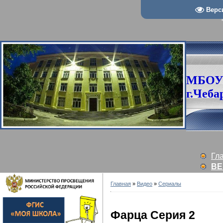
Верс
МБОУ
г.Чеба
Гл
ВЕ
Главная
»
Видео
»
Сериалы
Фарца Серия 2