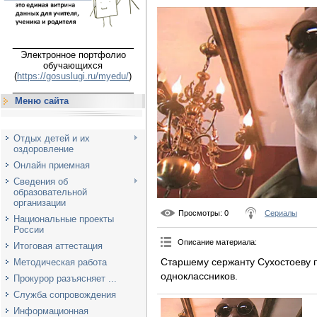
___________________
Электронное портфолио
обучающихся
(
https://gosuslugi.ru/myedu/
)
___________________
Меню сайта
Отдых детей и их
оздоровление
Онлайн приемная
Сведения об
образовательной
организации
Просмотры
: 0
Сериалы
Национальные проекты
России
Описание материала
:
Итоговая аттестация
Старшему сержанту Сухостоеву 
Методическая работа
одноклассников.
Прокурор разъясняет ...
Служба сопровождения
Информационная