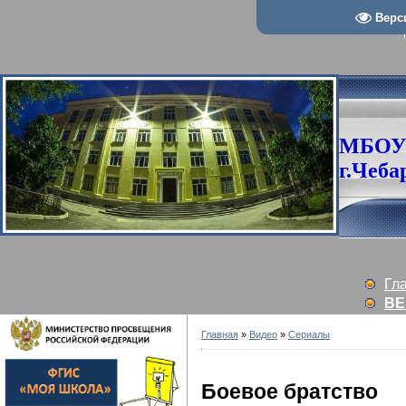
Верс
МБОУ
г.Чеба
Гл
ВЕ
Главная
»
Видео
»
Сериалы
Боевое братство