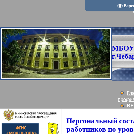
Верс
МБОУ
г.Чеба
Гл
профи
ВЕ
Персональный сост
работников по уро