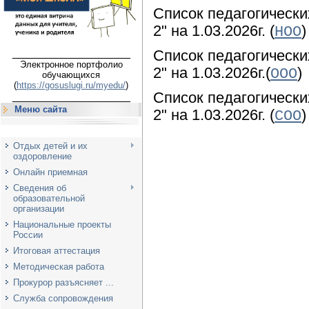
Список педагогичес
2" на 1.03.2026г. (
)
НОО
___________________
Список педагогичес
Электронное портфолио
2" на 1.03.2026г.(
)
ООО
обучающихся
(
https://gosuslugi.ru/myedu/
)
Список педагогичес
___________________
Меню сайта
2" на 1.03.2026г. (
)
СОО
Отдых детей и их
оздоровление
Онлайн приемная
Сведения об
образовательной
организации
Национальные проекты
России
Итоговая аттестация
Методическая работа
Прокурор разъясняет ...
Служба сопровождения