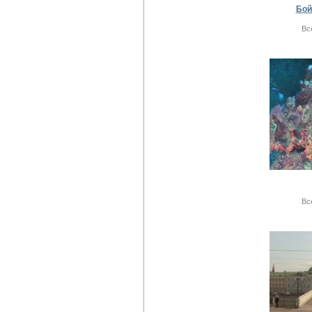
Бой
Вс
Вс