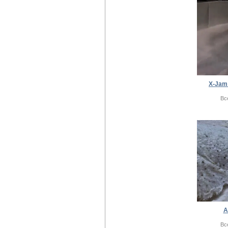
X-Jam:
Вс
А
Вс