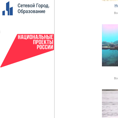
Hy
Вс
Вс