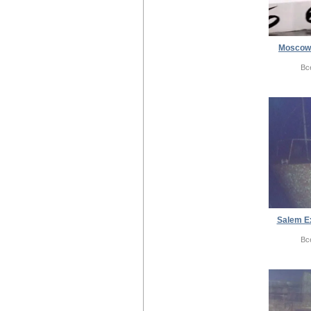
Moscow
Вс
Salem E
Вс