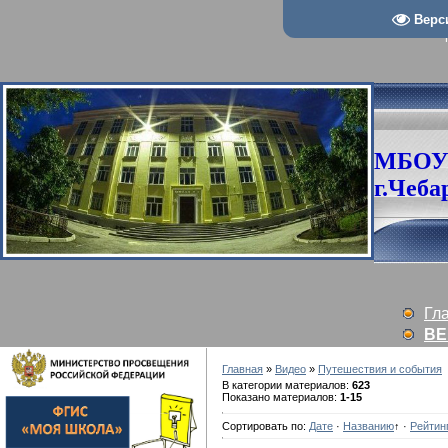
Верс
МБОУ
г.Чеба
Гл
ВЕ
Главная
»
Видео
»
Путешествия и события
В категории материалов
:
623
Показано материалов
:
1-15
Сортировать по
:
Дате
·
Названию
↑
·
Рейтин