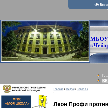
Верс
МБОУ
г.Чеба
Гл
ВЕ
Главная
»
Видео
»
Сериалы
Леон Профи проти