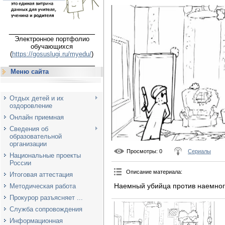
___________________
Электронное портфолио
обучающихся
(
https://gosuslugi.ru/myedu/
)
___________________
Меню сайта
Отдых детей и их
оздоровление
Онлайн приемная
Сведения об
образовательной
организации
Просмотры
: 0
Сериалы
Национальные проекты
России
Описание материала
:
Итоговая аттестация
Наемный убийца против наемного
Методическая работа
Прокурор разъясняет ...
Служба сопровождения
Информационная